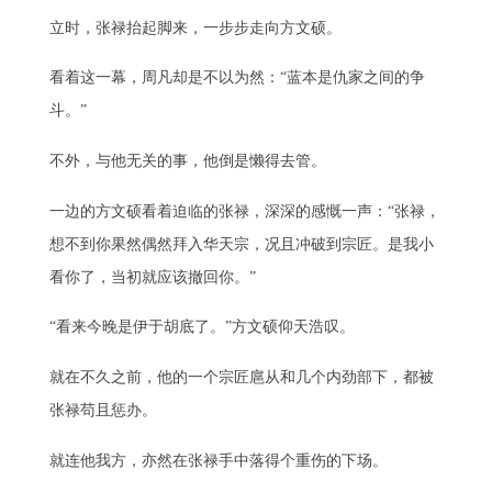
立时，张禄抬起脚来，一步步走向方文硕。
看着这一幕，周凡却是不以为然：“蓝本是仇家之间的争
斗。”
不外，与他无关的事，他倒是懒得去管。
一边的方文硕看着迫临的张禄，深深的感慨一声：“张禄，
想不到你果然偶然拜入华天宗，况且冲破到宗匠。是我小
看你了，当初就应该撤回你。”
“看来今晚是伊于胡底了。”方文硕仰天浩叹。
就在不久之前，他的一个宗匠扈从和几个内劲部下，都被
张禄苟且惩办。
就连他我方，亦然在张禄手中落得个重伤的下场。