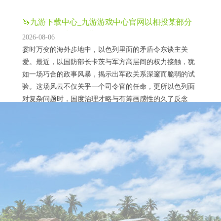
🦄九游下载中心_九游游戏中心官网以相投某部分
选民的期待-九游下载
2026-08-06
霎时万变的海外步地中，以色列里面的矛盾令东谈主关
爱。最近，以国防部长卡茨与军方高层间的权力接触，犹
如一场巧合的政事风暴，揭示出军政关系深邃而脆弱的试
验。这场风云不仅关乎一个司令官的任命，更所以色列面
对复杂问题时，国度治理才略与有筹画感性的久了反念
念。 8月2日，卡茨在一次电视直播中严厉月旦国防军中央
司令部司令布卢特，随后文书将其免职，任命东谈主力局
🦄九游下载中心_九游游戏中心官网好意思国海关
局长卡利法少将接替。他的这一决定不仅令军方感到畏
方式收紧将打击出口商
2026-08-06
怯...
新华财经巴黎8月25日电（记者李文昕）好意思国总统7月
30日签署行政令，晓谕自8月29日起中止对价值800好意思
元及以下的入口包裹赐与免税待遇，这意味着从欧盟寄往
好意思国的包裹将与大无数欧盟输好意思产物相同，被征
收15%的关税。法国业内担忧，好意思国海关方式收紧将
打击出口商。 法国媒体指出，好意思国海关新规将打击跨