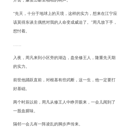
开去，爆发出噼里啪啦的响声。
“先天，十分于地球上的天境，这样的实力，想来在江宁应
该莫得东谈主偶然对我的人命变成威迫了。”周凡放下手，
想忖着。
……
入夜，周凡来到小区旁的湖边，盘坐修王人，隆重先天期
的实力。
前世他踊跃直前，对根基有些武断，这一生，他一定要打
好基础。
两个时辰以前，周凡从修王人中睁开眼来，一会儿闻到了
一股血腥味。
隔邻一会儿有一阵凌乱的脚步声传来。