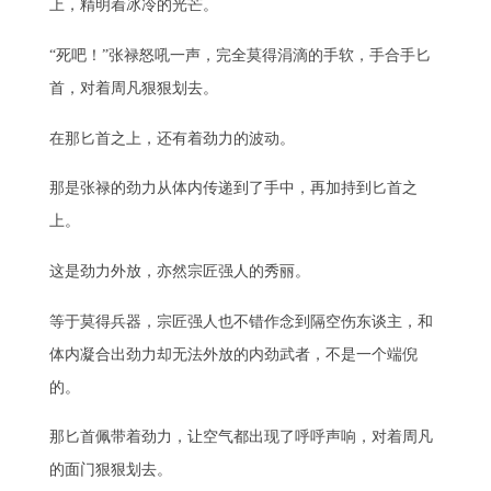
上，精明着冰冷的光芒。
“死吧！”张禄怒吼一声，完全莫得涓滴的手软，手合手匕
首，对着周凡狠狠划去。
在那匕首之上，还有着劲力的波动。
那是张禄的劲力从体内传递到了手中，再加持到匕首之
上。
这是劲力外放，亦然宗匠强人的秀丽。
等于莫得兵器，宗匠强人也不错作念到隔空伤东谈主，和
体内凝合出劲力却无法外放的内劲武者，不是一个端倪
的。
那匕首佩带着劲力，让空气都出现了呼呼声响，对着周凡
的面门狠狠划去。