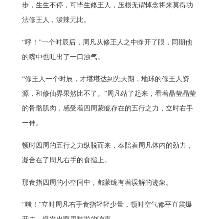
步，生生不停，可毕生修王人，压根无谓悼念将来莫得功
法修王人，泼辣无比。
“呼！”一个时辰后，周凡从修王人之中睁开了眼，同期他
的嘴中也吐出了一口浊气。
“修王人一个时辰，才堪堪达到先天期，地球的修王人资
源，和修仙界果然比不了。”周凡站了起来，看着晶莹晶莹
的骨骼肌肉，感受着四周蒙眬存在的五行之力，立时右手
一伸。
顿时四周的五行之力纵脱而来，奉陪着周凡体内的劲力，
凝合在了周凡右手的食指上。
那食指四周的小空间中，都蒙眬有着误解的迹象。
“嗤！”立时周凡右手食指轻轻少量，顿时空气都平直震爆