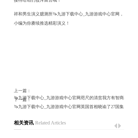
接待给咱们驳斥留言哦！
祥和男生演义臆测所🦄九游下载中心_九游游戏中心官网，
小编为你赓续推选精彩演义！
上一篇：
🦄九游下载中心_九游游戏中心官网咫尺的清贫我方有智商处分-
下一篇：
🦄九游下载中心_九游游戏中心官网英国首相晓谕了27国集团与
相关资讯
Related Articles