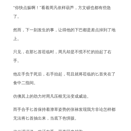
“你快点躲啊！”看着周凡依样葫芦，方文硕也都有些急
了。
然而，下一刻发生的事，让得他的下巴都是差点掉到了地
上。
只见，在那匕首莅临时，周凡却是不慌不忙的抬起了右
手。
他左手负于死后，右手抬起，苟且就将莅临的匕首夹在了
食中二指间。
仿佛其上的劲力对周凡压根无法变成威迫。
而手合手匕首保持着潦草姿势的张禄发现我方非论怎样都
无法将匕首抽出来，当底下色惧骇。