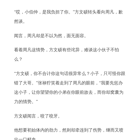
“哎，小伯仲，是我负担了你。”方文硕转头看向周凡，歉
然谈。
闻言，周凡却是不以为然，面无面容。
看着周凡这情势，方文硕有些诧异，难谈这小伙子不怕
么？
“方文硕，你不合计你这句话很异常么？小子，只可怪你跟
错了大哥。”张禄狞笑着走到了周凡的眼前，“我要先惩办
这小子，让你望望你的小弟在你眼前故去，而你却窝囊为
力的情势。”
方文硕闻言，咬了咬牙。
他想要初始体内的劲力，然则却牵连到了伤势，继而又喷
出一口鲜血。