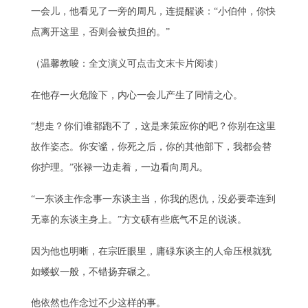
一会儿，他看见了一旁的周凡，连提醒谈：“小伯仲，你快
点离开这里，否则会被负担的。”
（温馨教唆：全文演义可点击文末卡片阅读）
在他存一火危险下，内心一会儿产生了同情之心。
“想走？你们谁都跑不了，这是来策应你的吧？你别在这里
故作姿态。你安谧，你死之后，你的其他部下，我都会替
你护理。”张禄一边走着，一边看向周凡。
“一东谈主作念事一东谈主当，你我的恩仇，没必要牵连到
无辜的东谈主身上。”方文硕有些底气不足的说谈。
因为他也明晰，在宗匠眼里，庸碌东谈主的人命压根就犹
如蝼蚁一般，不错扬弃碾之。
他依然也作念过不少这样的事。