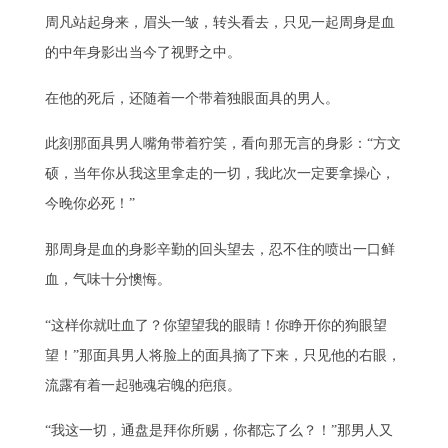
周凡站起身来，眉头一皱，转头看去，只见一起周身是血
的中年身影出当今了视野之中。
在他的死后，还随着一个带着独眼面具的男人。
此刻那面具男人嘴角带着狞笑，看向那无言的身影：“方文
硕，当年你从我这里拿走的一切，我此次一定要拿操心，
今晚你必死！”
那周身是血的身影辛勤的回头望去，忍不住的喷出一口鲜
血，气味十分懊悔。
“这样你就吐血了？你望望我的眼睛！你睁开你的狗眼望
望！”那面具男人将脸上的面具摘了下来，只见他的右眼，
流露有着一起驰魂宕魄的疤痕。
“我这一切，通盘是拜你所赐，你都忘了么？！”那男人又