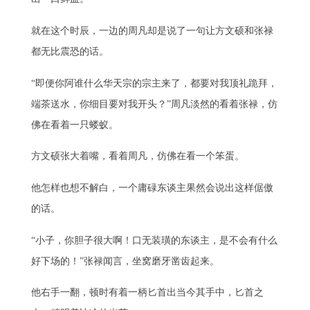
就在这个时辰，一边的周凡却是说了一句让方文硕和张禄
都无比震恐的话。
“即便你阿谁什么华天宗的宗主来了，都要对我顶礼跪拜，
端茶送水，你细目要对我开头？”周凡淡然的看着张禄，仿
佛在看着一只蝼蚁。
方文硕张大着嘴，看着周凡，仿佛在看一个笨蛋。
他怎样也想不解白，一个庸碌东谈主果然会说出这样倨傲
的话。
“小子，你胆子很大啊！口无装璜的东谈主，是不会有什么
好下场的！”张禄闻言，坐窝磨牙凿齿起来。
他右手一翻，顿时有着一柄匕首出当今其手中，匕首之