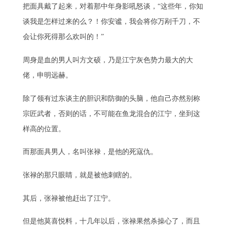
把面具戴了起来，对着那中年身影吼怒谈，“这些年，你知
谈我是怎样过来的么？！你安谧，我会将你万剐千刀，不
会让你死得那么欢叫的！”
周身是血的男人叫方文硕，乃是江宁灰色势力最大的大
佬，申明远赫。
除了领有过东谈主的胆识和防御的头脑，他自己亦然别称
宗匠武者，否则的话，不可能在鱼龙混合的江宁，坐到这
样高的位置。
而那面具男人，名叫张禄，是他的死寇仇。
张禄的那只眼睛，就是被他刺瞎的。
其后，张禄被他赶出了江宁。
但是他莫喜悦料，十几年以后，张禄果然杀操心了，而且