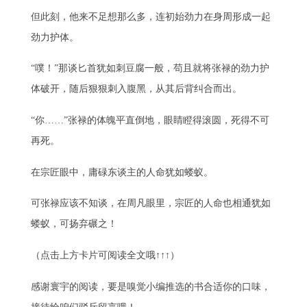
但此刻，他来不足想那么多，连初始劲力在身周形成一起
劲力护体。
“噗！”那谈匕首犹如刺豆腐一般，苟且就将张禄的劲力护
体破开，随后狠狠刺入腹黑，从其后背纠合而出。
“你……”张禄的体魄平直倒地，眼睛瞪得滚圆，死得不可
再死。
在宗匠眼中，庸碌东谈主的人命犹如蝼蚁。
可张禄应该不知谈，在周凡眼里，宗匠的人命也相通犹如
蝼蚁，可扬弃碾之！
（点击上方卡片可阅读全文哦↑↑↑）
感谢寰宇的阅读，要是嗅觉小编推选的书合适你的口味，