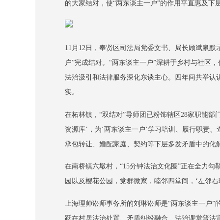
的大家结对，使“两东谈主一户”的作用平直惠及下
11月12日，奉贤区司法局党委文书、局长顾斌泉默示，
户”完成结对。“两东谈主一户”深耕于乡村与社区，
法治汲引和法律服务深化东谈主心。四年间共举认识治
实。
在柘林镇，“双结对”导师团已粉饰辖区28家职能部
资源库’，为‘两东谈主一户’学习培训、履行职责
承包转让、婚配家庭、契约等下层多发矛盾中的化解
在南桥镇六墩村，“15分钟法治文化圈”正在全力
园以及樱花公园，党群微家，睦邻四堂间，‘左邻右
上海理帅讼师事务所的刘琳讼师是“两东谈主一户”
跃在村居法治处置、矛盾纠纷融合、法治课堂普法