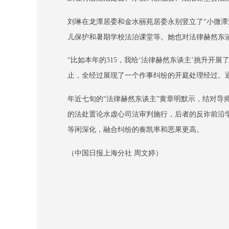
刘琳在龙潭居委和金水丽苑居委永别竖立了“小微潭
儿保护和暑期学校法治课堂等。她也对法律赫然东
“比如本年的315，我给‘法律赫然东谈主’挑升
止，全经过展现了一个作事纠纷的开庭处理经过。通
年近七旬的“法律赫然东谈主”黄章明默示，结对
的法处置论水虚心司法审判施行，后者的反诈前沿
等闲深化，融合纠纷的奏凯率和恶果更高。
（中国日报上海分社 周文婷）