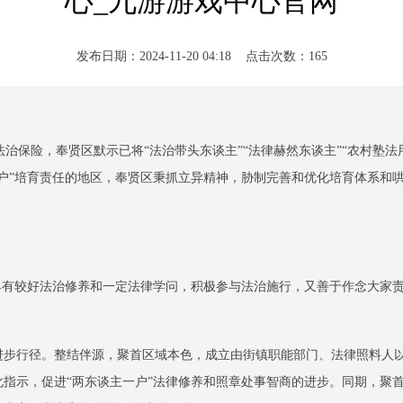
心_九游游戏中心官网
发布日期：2024-11-20 04:18 点击次数：165
保险，奉贤区默示已将“法治带头东谈主”“法律赫然东谈主”“农村塾法用
一户”培育责任的地区，奉贤区秉抓立异精神，胁制完善和优化培育体系和
支具有较好法治修养和一定法律学问，积极参与法治施行，又善于作念大家
修养进步行径。整结伴源，聚首区域本色，成立由街镇职能部门、法律照料
化指示，促进“两东谈主一户”法律修养和照章处事智商的进步。同期，聚首