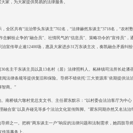
层大家，为大家提供简易的法律服务。
全区共有“法治带头东谈主”702名，“法律赫然东谈主”3718名，“农村塾
作念解纷止争的“融合员”、社情民气的“信息员”、策略功令的“宣传员”
宣传举止逾12400场，惠及大家进步31万东谈主次，奏凯融合矛盾纠纷
门30名主干东谈主员以及13名村（居）法律照料人。柘林镇司法所长处潘
、查阅法律条规等提供复旧和保险。导师不错依托‘三大资源库’依期提供法
智商。”
勾勒。南桥镇六墩村党总支文书、主任瞿东默示：“以村委会法治客厅为中
理融合室’以及卉碰见等多个法治文化宣传阵脚。”瞿东同期亦然又名法治
的导师之一。把柄“两东谈主一户”响应的法律问题和法制需求，她四肢导师
宣传等事务上。