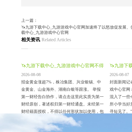
上一篇：
🦄九游下载中心_九游游戏中心官网加速终了以怒放促发展、
载中心_九游游戏中心官网
相关资讯
Related Articles
🦄九游下载中心_九游游戏中心官网不得
🦄九游下
以任何形状加以使用-九游下载
依赖逻辑
2026-08-08
2026-08-07
招金黄金涨超7%，株冶集团、兴业银锡、中
封面新闻记
金黄金、山金海外、湖南白银等跟涨。 举报
戏中心官网
第一财经告白协作，请点击这里此实质为第一
混入了一些
财经原创，著述权归第一财经通盘。未经第一
所小学当好
财经籍面授权，不得以任何形状加以使用，包
寻短见了。
括转载、摘编、复制或成立镜像。第一财经保
为“海龟汤
留追究侵权者法律株连的权益。如需得回授权
来。 原来