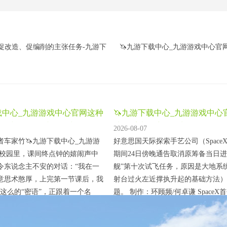
促改造、促编削的主张任务-九游下
🦄九游下载中心_九游游戏中心官网
载中心_九游游戏中心官网这种
🦄九游下载中心_九游游戏中心
推理与团队互助的游戏
地（系统）液氧露出需要开发-
2026-08-07
者车家竹🦄九游下载中心_九游游
好意思国天际探索手艺公司（Space
 校园里，课间终点钟的嬉闹声中
期间24日傍晚通告取消原筹备当日进
令东说念主不安的对话：“我在一
舰”第十次试飞任务，原因是大地系
意思术憨厚，上完第一节课后，我
射台过火左近撑执升起的基础方法）
”这么的“密语”，正跟着一个名
题。 制作：环顾频/何卓谦 SpaceX
”的推理游戏在学生群体中流传开
主埃隆·马斯克同日晚些时候在外交
检会逻辑的推理游戏，如今被血
发布了一段得克萨斯州“星舰”基地