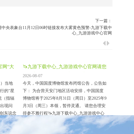
下一篇：
中央表象台11月12日06时链接发布大雾黄色预警-九游下载中
心_九游游戏中心官网
官网“大
🦄九游下载中心_九游游戏中心官网请您
合理安排参不雅行程-九游下载
2026-08-07
X）当地
今天，中国国度博物馆发布闭馆公告，公告如
行的“星
下： 为合营天安门地区活动安排，中国国度
统（指辐
博物馆将于2025年8月31日（周日）至2025年9
出现问
月3日（周三）本领，暂停灵通。 请您合理安
首创东说念
排参不雅行程🦄九游下载中心_九游游戏中心
平台X上
官网，如需匡助，可在灵通本领9:00—17:30
内关联视
拨打事业热线010-65116400进行究诘。感谢您