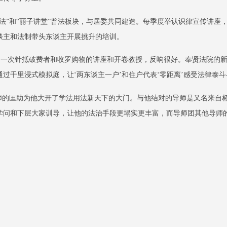
法”和“丽子讲堂”普法板块，与居委共同建造。每季度举认识律宣传讲座
谈主和法制带头东谈主开展挑升的培训。
开展了一次针抵破费者和收罗购物的讲座和开卷教授，反响很好。奉贤法院
过千里浸式模拟庭，让‘两东谈主一户’和住户代表‘零距离’感受法律泰斗
导师的匡助为他大开了学法用法新天下的大门。与他结对的导师是又名来自
学问和下层大家训导，让他的法治手段更塌实更丰富，而导师团其他导师