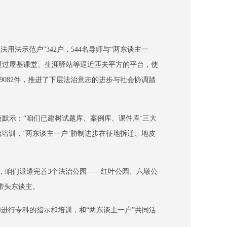
法用法示范户”342户，544名导师与“两东谈主一
，通过屋基课堂、生涯驿站等逼近匹夫平方的平台，使
9082件，推进了下层法治意志的进步与社会协调踏
蓓默示：“咱们已建树试题库、案例库、课件库‘三大
治培训，‘两东谈主一户’胁制进步在征地拆迁、地皮
心，咱们派遣完善3个法治公园——红叶公园、六墩公
带头东谈主。
进行专科的指示和培训，和“两东谈主一户”共同活