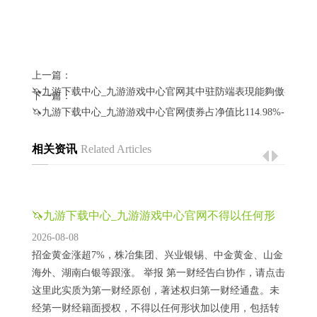
上一篇：
🦄九游下载中心_九游游戏中心官网其中驻防端表現能夠傲視全英
下一篇：
🦄九游下载中心_九游游戏中心官网债券占净值比114.98%-九游
相关资讯
Related Articles
🦄九游下载中心_九游游戏中心官网不得以任何形
状加以使用-九游下载
2026-08-08
招金黄金涨超7%，株冶集团、兴业银锡、中金黄金、山金
海外、湖南白银等跟涨。 举报 第一财经告白协作，请点击
这里此实质为第一财经原创，著述权归第一财经通盘。未
经第一财经籍面授权，不得以任何形状加以使用，包括转