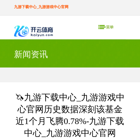
九游下载中心_九游游戏中心官网
新闻资讯
🦄九游下载中心_九游游戏中
心官网历史数据深刻该基金
近1个月飞腾0.78%-九游下载
中心_九游游戏中心官网