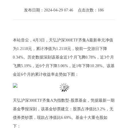
发布日期：2024-04-29 07:46 点击次数：186
本站音尘，4月3日，天弘沪深300ETF齐集A最新单元净值
为1.2118元，累计净值为1.2118元，较前一交游日下降
0.34%。历史数据深刻该基金近1个月飞腾0.78%，近3个月
飞腾5.19%，近6个月下降3.06%，近1年下降10.28%。该基
金近6个月的累计收益率走势如下图：
天弘沪深300ETF齐集A为指数型-股票基金，凭据最新一期
基金季报深刻，该基金钞票建立：股票占净值比3.2%，无
债券类钞票，现款占净值比6.69%。基金十大重仓股如
下：